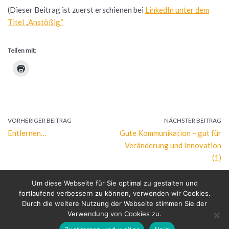
(Dieser Beitrag ist zuerst erschienen bei
L
inkedIn unter dem
Titel „Anstößig“
Teilen mit:
VORHERIGER BEITRAG
NÄCHSTER BEITRAG
Entlernen…
Gute Kommunikation – gut für
Veränderung und Innovation
(1)
Um diese Webseite für Sie optimal zu gestalten und
fortlaufend verbessern zu können, verwenden wir Cookies.
Durch die weitere Nutzung der Webseite stimmen Sie der
Verwendung von Cookies zu.
Bertold Raschkowski 2026