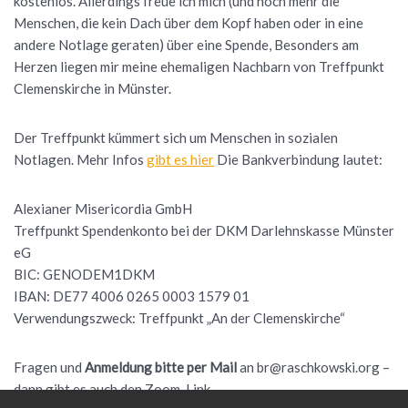
kostenlos. Allerdings freue ich mich (und noch mehr die
Menschen, die kein Dach über dem Kopf haben oder in eine
andere Notlage geraten) über eine Spende, Besonders am
Herzen liegen mir meine ehemaligen Nachbarn von Treffpunkt
Clemenskirche in Münster.
Der Treffpunkt kümmert sich um Menschen in sozialen
Notlagen. Mehr Infos
gibt es hier
Die Bankverbindung lautet:
Alexianer Misericordia GmbH
Treffpunkt Spendenkonto bei der DKM Darlehnskasse Münster
eG
BIC: GENODEM1DKM
IBAN: DE77 4006 0265 0003 1579 01
Verwendungszweck: Treffpunkt „An der Clemenskirche“
Fragen und
Anmeldung bitte per Mail
an br@raschkowski.org –
dann gibt es auch den Zoom-Link.