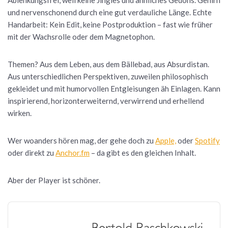
Ablenkungsfrei, weil keine Jingles und ähnliches Gedöns. Gehirn
und nervenschonend durch eine gut verdauliche Länge. Echte
Handarbeit: Kein Edit, keine Postproduktion – fast wie früher
mit der Wachsrolle oder dem Magnetophon.
Themen? Aus dem Leben, aus dem Bällebad, aus Absurdistan.
Aus unterschiedlichen Perspektiven, zuweilen philosophisch
gekleidet und mit humorvollen Entgleisungen äh Einlagen. Kann
inspirierend, horizonterweiternd, verwirrend und erhellend
wirken.
Wer woanders hören mag, der gehe doch zu
Apple,
oder
Spotify
oder direkt zu
Anchor.fm
– da gibt es den gleichen Inhalt.
Aber der Player ist schöner.
Audio
Player