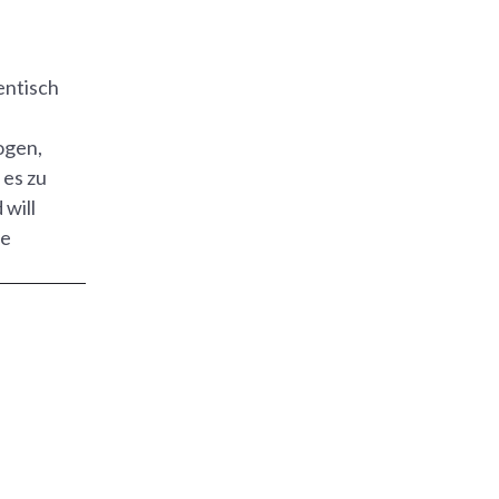
entisch
ogen,
 es zu
 will
he