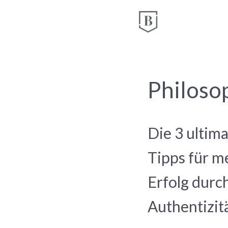
Zum
Inhalt
springen
Philoso
Die 3 ultim
Tipps für m
Erfolg durc
Authentizit