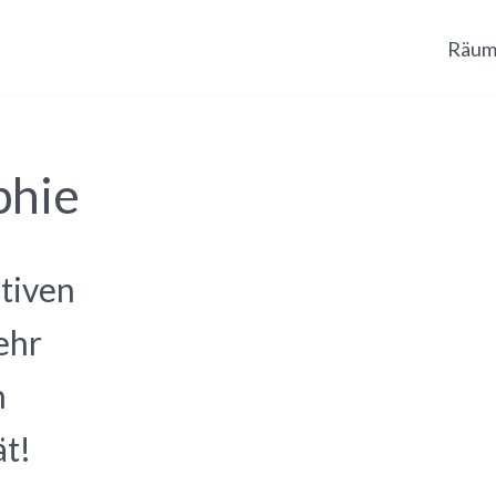
Räum
phie
ativen
ehr
h
ät!