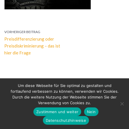
VORHERIGER BEITRAG
Preisdifferenzierung oder
Preisdiskriminierung – das ist
hier die Frage
Um diese Webseite für Sie optimal zu gestalten und
fortlaufend verbessern zu können, verwenden wir Cookies.
Durch die weitere Nutzung der Webseite stimmen Sie der
Verwendung von Cookies zu.
Bertold Raschkowski 2026
Zustimmen und weiter
Nein
Datenschutz
Impressum
Datenschutzhinweise