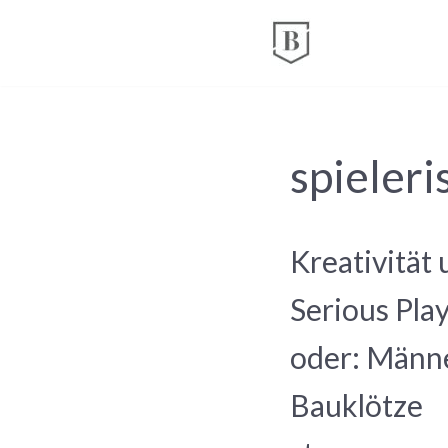
Zum
Inhalt
springen
spieleri
Kreativität
Serious Play
oder: Männe
Bauklötze