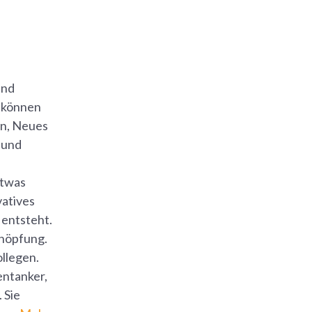
ind
, können
en, Neues
 und
etwas
atives
 entsteht.
chöpfung.
llegen.
entanker,
 Sie