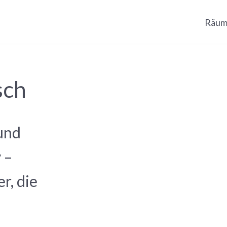
Räum
sch
 und
 –
r, die